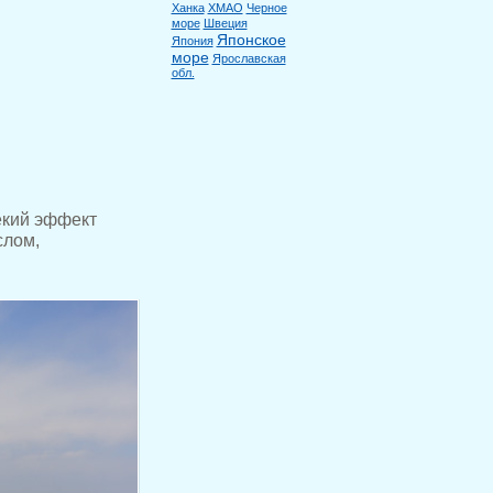
Ханка
ХМАО
Черное
море
Швеция
Японское
Япония
море
Ярославская
обл.
некий эффект
слом,