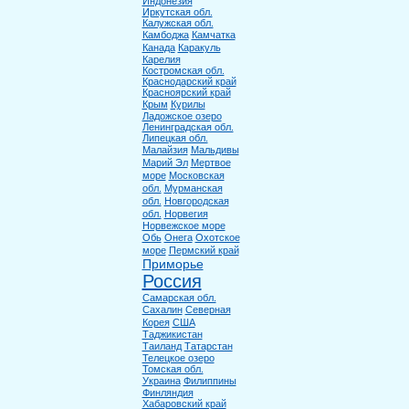
Индонезия
Иркутская обл.
Калужская обл.
Камбоджа
Камчатка
Канада
Каракуль
Карелия
Костромская обл.
Краснодарский край
Красноярский край
Крым
Курилы
Ладожское озеро
Ленинградская обл.
Липецкая обл.
Малайзия
Мальдивы
Марий Эл
Мертвое
море
Московская
обл.
Мурманская
обл.
Новгородская
обл.
Норвегия
Норвежское море
Обь
Онега
Охотское
море
Пермский край
Приморье
Россия
Самарская обл.
Сахалин
Северная
Корея
США
Таджикистан
Таиланд
Татарстан
Телецкое озеро
Томская обл.
Украина
Филиппины
Финляндия
Хабаровский край