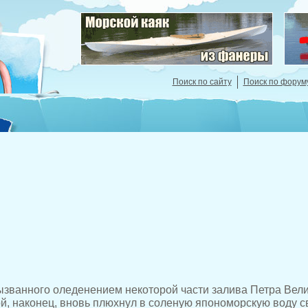
Поиск по сайту
Поиск по форум
ызванного оледенением некоторой части залива Петра Вели
, наконец, вновь плюхнул в соленую япономорскую воду с