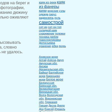
каяк
одов на берег и
каяк из реек
из фанеры
 фотографии,
каяки
морские узлы
иманию дюжину
одежда
парус
ельно оживляют
радиосвязь
руль
самострой
сит-ин
сит-он-топ
складной каяк
снаряжение
тележки
техника гребли
транспортировка
 высовывать
фотосъемка
хранение
юбка
якорь
а, словно
не удалось.
Азовское море
Алтай
Аляска
Амур
Амурская обл.
Ангара
Архангельская обл.
Байкал
Балтийское
море
Баренцево
Белое море
море
Белоруссия
Брянская обл.
Великобритания
Винницкая обл.
Волга
Вологодская
обл.
Воронежская
обл.
Германия
Греция
Десна
Днепр
Дон
Енисей
Израиль