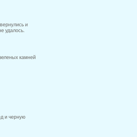
 вернулись и
е удалось.
 зеленых камней
д и черную