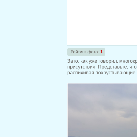
Рейтинг фото:
1
Зато, как уже говорил, многок
присутствия. Представьте, чт
распихивая похрустывающие 