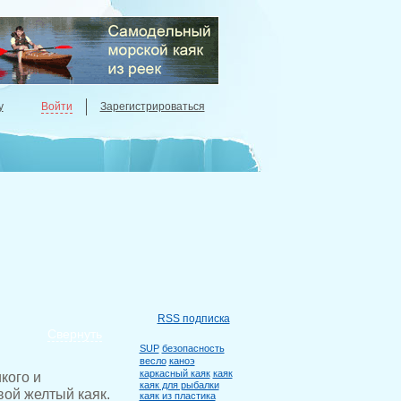
у
Войти
Зарегистрироваться
RSS подписка
Свернуть
SUP
безопасность
весло
каноэ
каркасный каяк
каяк
кого и
каяк для рыбалки
вой желтый каяк.
каяк из пластика