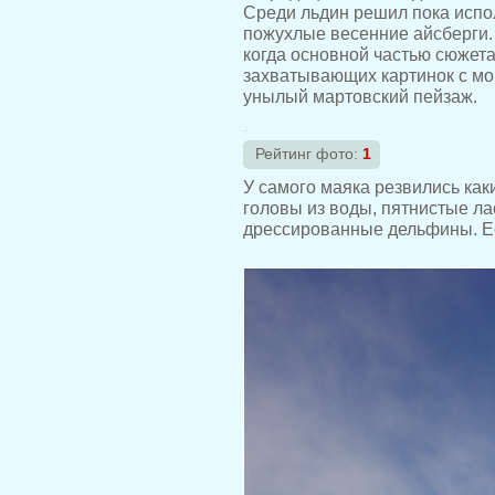
Среди льдин решил пока испол
пожухлые весенние айсберги. 
когда основной частью сюжет
захватывающих картинок с мо
унылый мартовский пейзаж.
Рейтинг фото:
1
У самого маяка резвились как
головы из воды, пятнистые ла
дрессированные дельфины. Ес