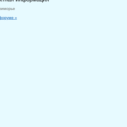
риморье
 форуме »