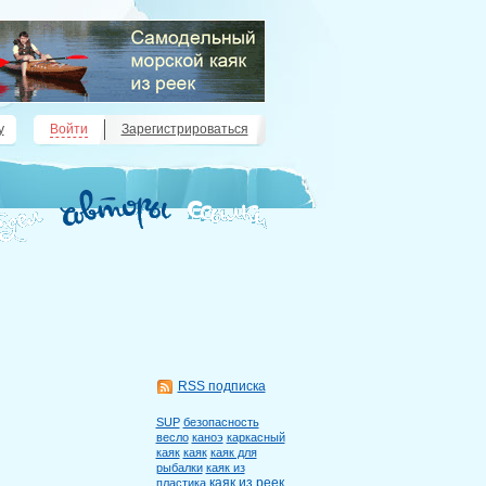
у
Войти
Зарегистрироваться
RSS подписка
SUP
безопасность
весло
каноэ
каркасный
каяк
каяк
каяк для
рыбалки
каяк из
каяк из реек
пластика