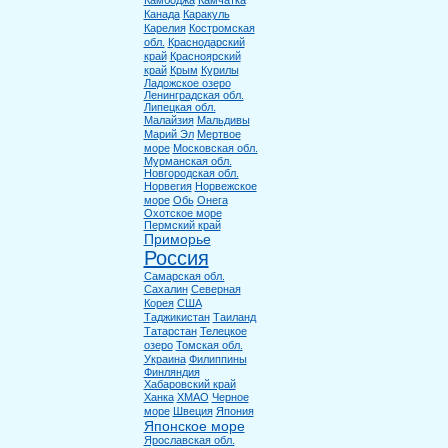
Камбоджа
Камчатка
Канада
Каракуль
Карелия
Костромская
обл.
Краснодарский
край
Красноярский
край
Крым
Курилы
Ладожское озеро
Ленинградская обл.
Липецкая обл.
Малайзия
Мальдивы
Марий Эл
Мертвое
море
Московская обл.
Мурманская обл.
Новгородская обл.
Норвегия
Норвежское
море
Обь
Онега
Охотское море
Пермский край
Приморье
Россия
Самарская обл.
Сахалин
Северная
Корея
США
Таджикистан
Таиланд
Татарстан
Телецкое
озеро
Томская обл.
Украина
Филиппины
Финляндия
Хабаровский край
Ханка
ХМАО
Черное
море
Швеция
Япония
Японское море
Ярославская обл.