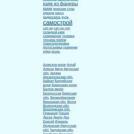
каяк из фанеры
каяки
морские узлы
одежда
парус
радиосвязь
руль
самострой
сит-ин
сит-он-топ
складной каяк
снаряжение
тележки
техника гребли
транспортировка
фотосъемка
хранение
юбка
якорь
Азовское море
Алтай
Аляска
Амур
Амурская
обл.
Ангара
Архангельская обл.
Байкал
Балтийское
море
Баренцево море
Белое море
Белоруссия
Брянская
обл.
Великобритания
Винницкая обл.
Волга
Вологодская обл.
Воронежская обл.
Германия
Греция
Десна
Днепр
Дон
Енисей
Израиль
Индонезия
Иркутская
обл.
Калужская обл.