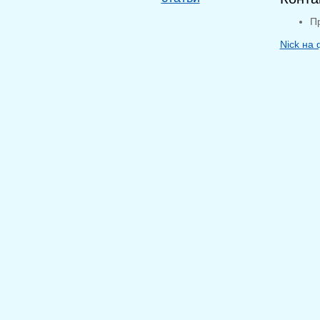
П
Nick на