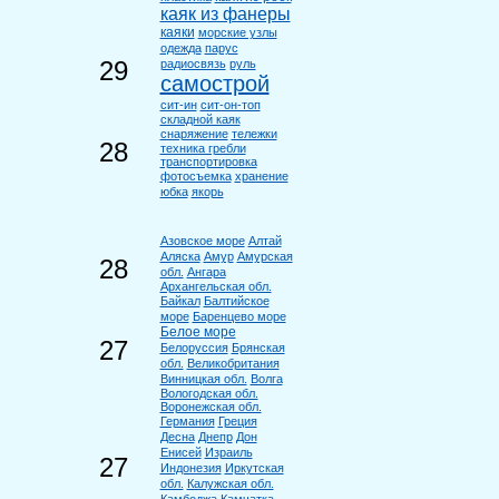
каяк из фанеры
каяки
морские узлы
одежда
парус
29
радиосвязь
руль
самострой
сит-ин
сит-он-топ
складной каяк
снаряжение
тележки
28
техника гребли
транспортировка
фотосъемка
хранение
юбка
якорь
Азовское море
Алтай
Аляска
Амур
Амурская
28
обл.
Ангара
Архангельская обл.
Байкал
Балтийское
море
Баренцево море
Белое море
27
Белоруссия
Брянская
обл.
Великобритания
Винницкая обл.
Волга
Вологодская обл.
Воронежская обл.
Германия
Греция
Десна
Днепр
Дон
Енисей
Израиль
27
Индонезия
Иркутская
обл.
Калужская обл.