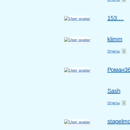
153....
klimm
Отчеты
1
Роман3
Sash
Отчеты
1
stapelm