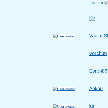
Техстатьи
2
Kir
Vadim S
Vorchun
Евген86
Ankou
iurii