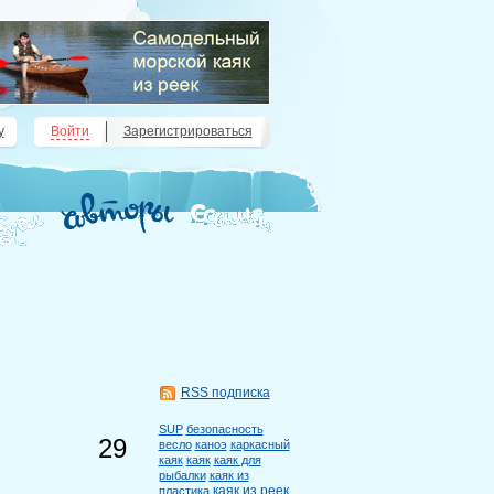
у
Войти
Зарегистрироваться
RSS подписка
SUP
безопасность
29
весло
каноэ
каркасный
каяк
каяк
каяк для
рыбалки
каяк из
каяк из реек
пластика