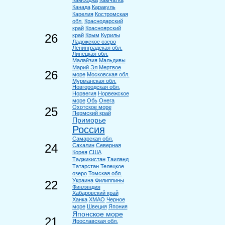
Камбоджа
Камчатка
Канада
Каракуль
Карелия
Костромская
обл.
Краснодарский
край
Красноярский
26
край
Крым
Курилы
Ладожское озеро
Ленинградская обл.
Липецкая обл.
Малайзия
Мальдивы
Марий Эл
Мертвое
26
море
Московская обл.
Мурманская обл.
Новгородская обл.
Норвегия
Норвежское
море
Обь
Онега
Охотское море
25
Пермский край
Приморье
Россия
Самарская обл.
24
Сахалин
Северная
Корея
США
Таджикистан
Таиланд
Татарстан
Телецкое
озеро
Томская обл.
Украина
Филиппины
22
Финляндия
Хабаровский край
Ханка
ХМАО
Черное
море
Швеция
Япония
Японское море
21
Ярославская обл.