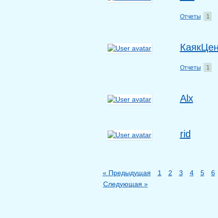
Отчеты
1
КаякЦен
Отчеты
1
Alx
rid
« Предыдущая
1
2
3
4
5
6
Следующая »