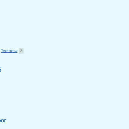
Техстатьи
2
6
oor