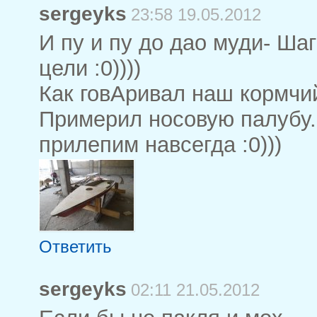
sergeyks
23:58 19.05.2012
И пу и пу до дао муди- Ша
цели :0))))
Как говАривал наш кормчий
Примерил носовую палубу.
прилепим навсегда :0)))
Ответить
sergeyks
02:11 21.05.2012