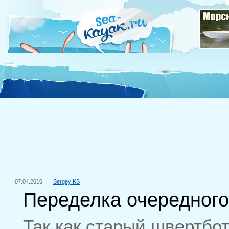
07.04.2010
Sergey KS
Переделка очередного
Так как старый швертбо