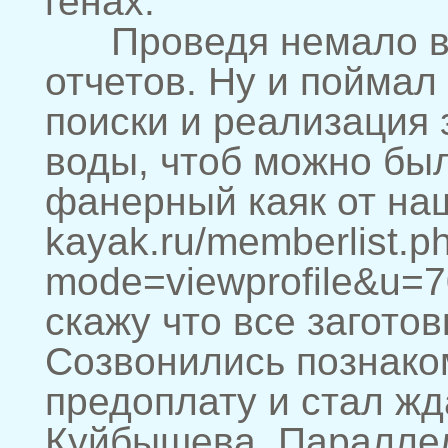
генах.
Проведя немало вре
отчетов. Ну и поймал
поиски и реализация 
воды, чтоб можно бы
фанерный каяк от наш
kayak.ru/memberlist.p
mode=viewprofile&u=
скажу что все загото
Созвонились познако
предоплату и стал жд
Куйбышева. Параллел