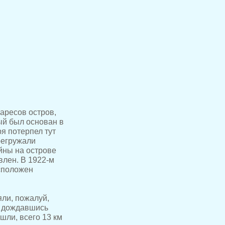
Фаресов остров,
ый был основан в
я потерпел тут
регружали
йны на острове
влен. В 1922-м
асположен
яли, пожалуй,
о дождавшись
шли, всего 13 км