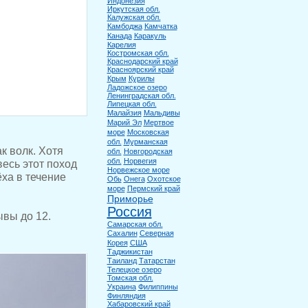
Индонезия
Иркутская обл.
Калужская обл.
Камбоджа
Камчатка
Канада
Каракуль
Карелия
Костромская обл.
Краснодарский край
Красноярский край
Крым
Курилы
Ладожское озеро
Ленинградская обл.
Липецкая обл.
Малайзия
Мальдивы
Марий Эл
Мертвое
море
Московская
обл.
Мурманская
к волк. Хотя
обл.
Новгородская
обл.
Норвегия
весь этот поход
Норвежское море
ха в течение
Обь
Онега
Охотское
море
Пермский край
Приморье
Россия
ывы до 12.
Самарская обл.
Сахалин
Северная
Корея
США
Таджикистан
Таиланд
Татарстан
Телецкое озеро
Томская обл.
Украина
Филиппины
Финляндия
Хабаровский край