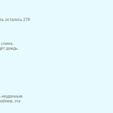
а, осталось 278
 спина.
дёт дождь.
ь неудачным
роблем, эта