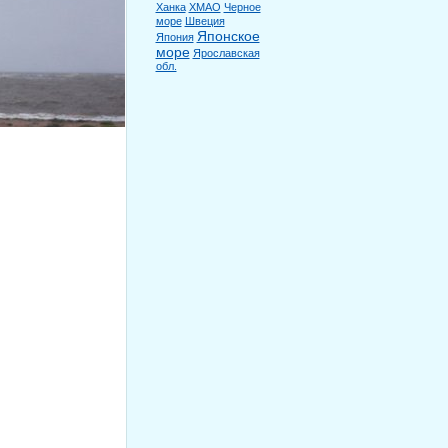
Ханка
ХМАО
Черное
море
Швеция
Японское
Япония
море
Ярославская
обл.