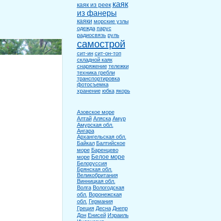
каяк
каяк из реек
из фанеры
каяки
морские узлы
одежда
парус
радиосвязь
руль
самострой
сит-ин
сит-он-топ
складной каяк
снаряжение
тележки
техника гребли
транспортировка
фотосъемка
хранение
юбка
якорь
Азовское море
Алтай
Аляска
Амур
Амурская обл.
Ангара
Архангельская обл.
Байкал
Балтийское
море
Баренцево
Белое море
море
Белоруссия
Брянская обл.
Великобритания
Винницкая обл.
Волга
Вологодская
обл.
Воронежская
обл.
Германия
Греция
Десна
Днепр
Дон
Енисей
Израиль