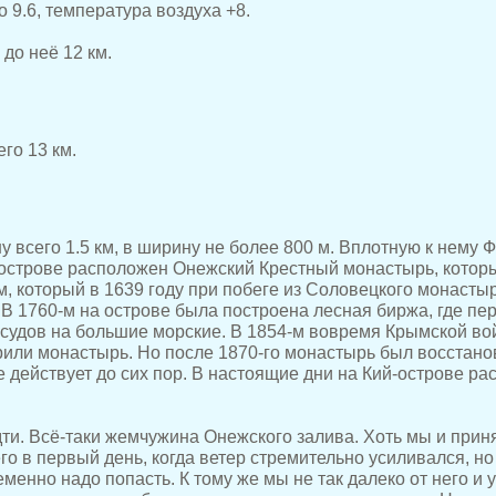
о 9.6, температура воздуха +8.
 до неё 12 км.
его 13 км.
у всего 1.5 км, в ширину не более 800 м. Вплотную к нему 
острове расположен Онежский Крестный монастырь, котор
, который в 1639 году при побеге из Соловецкого монастыр
В 1760-м на острове была построена лесная биржа, где пе
 судов на большие морские. В 1854-м вовремя Крымской во
рили монастырь. Но после 1870-го монастырь был восстано
 действует до сих пор. В настоящие дни на Кий-острове р
дти. Всё-таки жемчужина Онежского залива. Хоть мы и прин
го в первый день, когда ветер стремительно усиливался, н
енно надо попасть. К тому же мы не так далеко от него и у