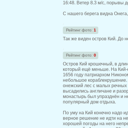
16:48. Ветер 8.3 м/с, порывы д
С нашего берега видна Онега,
Рейтинг фото:
1
Так же виден остров Кий. До н
Рейтинг фото:
0
Остров Кий крошечный, в длин
который ещё меньше. На Кий-
1656 году патриархом Никоном
небольшое кораблекрушение. 
онежский лес с малых речных
высадились англичане и разо
монастырь был упразднён и не
популярный дом отдыха.
По уму на Кий конечно надо и
верное решение не идти на не
хорошей погоды на него непрем