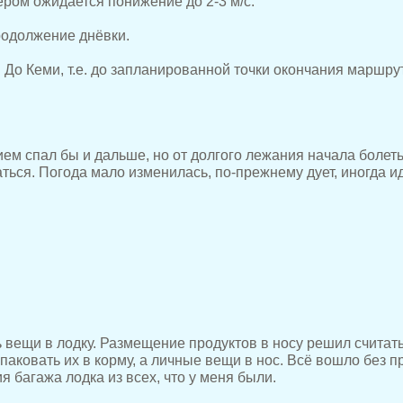
ером ожидается понижение до 2-3 м/с.
продолжение днёвки.
 До Кеми, т.е. до запланированной точки окончания маршрут
ием спал бы и дальше, но от долгого лежания начала болеть
ься. Погода мало изменилась, по-прежнему дует, иногда и
 вещи в лодку. Размещение продуктов в носу решил считат
аковать их в корму, а личные вещи в нос. Всё вошло без п
 багажа лодка из всех, что у меня были.