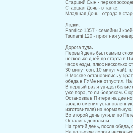
Старший Сын - первопроходе
Старшая Дочь - в танке.
Младшая Дочь - отрада в стар
Лодки.
Pamlico 135Т - семейный крей
Tsunami 120 - приятная униве
Дорога туда.
Первый день был самым сложн
несколько дней до старта в Пи
часов езды, плюс несколько ст
30 минут сон, 10 минут чай), п
В Москве остановились у брат
обеда в ГУМе не отпустил. На
В первый раз я увидел белые н
уже пора, то ли бодряком. Сюр
Остановка в Питере на две но
заодно сменил установленную 
изготовителя) на нормальную.
Во второй день гуляли по Пет
Остались довольны.
На третий день, после обеда, 
На подъезде дороги несколько