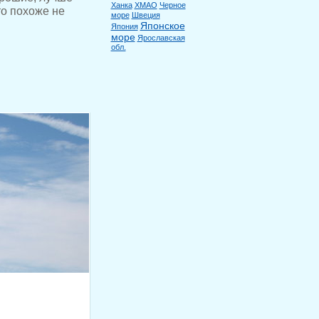
Ханка
ХМАО
Черное
то похоже не
море
Швеция
Японское
Япония
море
Ярославская
обл.