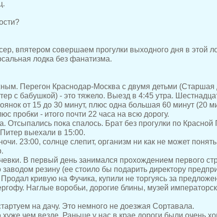
ц.
ости?
сер, впятером совершаем прогулки выходного дня в этой ло
рсальная лодка без фанатизма.
ым. Перегон Краснодар-Москва с двумя детьми (Старшая Д
тер с бабушкой) - это тяжело. Выезд в 4:45 утра. Шестнадц
оянок от 15 до 30 минут, плюс одна большая 60 минут (20 
люс пробки - итого почти 22 часа на всю дорогу.
а. Отсыпались пока спалось. Брат без прогулки по Красной
 Питер выехали в 15:00.
очи. 23:00, солнце слепит, организм ни как не может понять,
.
чевки. В первый день занимался прохождением первого стр
заводом резину (ее стоило бы подарить директору предпр
 Продал кривую на Фучика, купили не торгуясь за предложе
ергофу. Наглые воробьи, дорогие блины, музей императорс
стартуем на дачу. Это немного не доезжая Сортавала.
 хуже чем везде. Раньше у нас в крае дороги были очень х