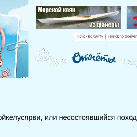
Поиск по сайту
Поиск по форум
ойкелусярви, или несостоявшийся поход
.