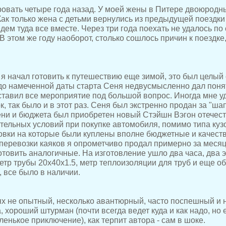
овать четыре года назад. У моей жены в Питере двоюродны
Как только жена с детьми вернулись из предыдущей поездки 
дем туда все вместе. Через три года поехать не удалось по
В этом же году наоборот, столько сошлось причин к поездке,
я начал готовить к путешествию еще зимой, это был целый
 до намеченной даты старта Сеня недвусмысленно дал понят
оставил все мероприятие под большой вопрос. Иногда мне у
к, так было и в этот раз. Сеня был экстренно продан за "шап
ни и бюджета был приобретен новый Стэйшн Вэгон отечес
тельных условий при покупке автомобиля, помимо типа куз
новки на которые были куплены вполне бюджетные и качест
перевозки каяков я опрометчиво продал примерно за месяц
товить аналогичные. На изготовление ушло два часа, два э
етр трубы 20х40х1.5, метр теплоизоляции для труб и еще об
, все было в наличии.
ях не опытный, несколько авантюрный, часто поспешный и 
 хороший штурман (почти всегда ведет куда и как надо, но 
ленькое приключение), как терпит автора - сам в шоке.