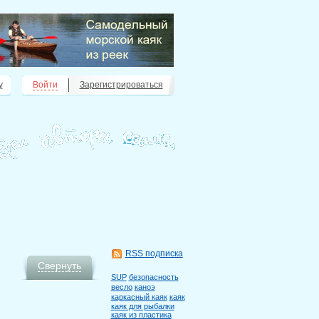
у
Войти
Зарегистрироваться
RSS подписка
Свернуть
SUP
безопасность
весло
каноэ
каркасный каяк
каяк
каяк для рыбалки
каяк из пластика