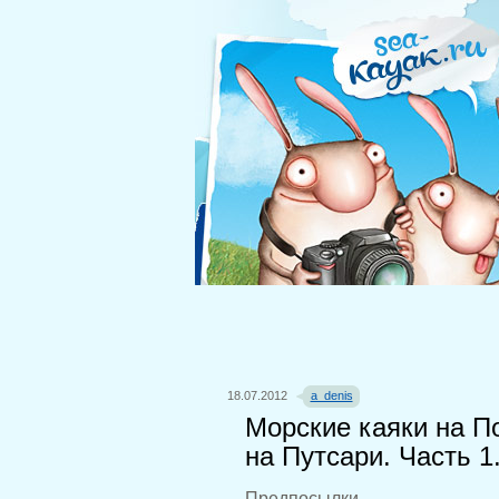
18.07.2012
a_denis
Морские каяки на П
на Путсари. Часть 1
Предпосылки.