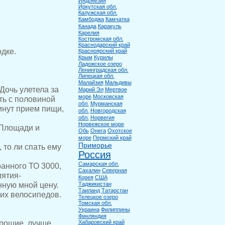
Индонезия
Иркутская обл.
Калужская обл.
Камбоджа
Камчатка
Канада
Каракуль
Карелия
Костромская обл.
Краснодарский край
дке.
Красноярский край
Крым
Курилы
Ладожское озеро
Ленинградская обл.
Липецкая обл.
Малайзия
Мальдивы
очь улетела за
Марий Эл
Мертвое
море
Московская
ать с половиной
обл.
Мурманская
минут прием пищи,
обл.
Новгородская
обл.
Норвегия
Норвежское море
 Площади и
Обь
Онега
Охотское
море
Пермский край
Приморье
 то ли спать ему
Россия
Самарская обл.
анного ТО 3000,
Сахалин
Северная
иятия-
Корея
США
нную мной цену.
Таджикистан
Таиланд
Татарстан
ких велосипедов.
Телецкое озеро
Томская обл.
Украина
Филиппины
Финляндия
орошие, лучше
Хабаровский край