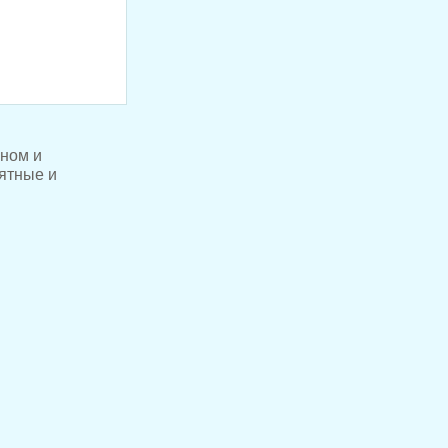
нном и
иятные и