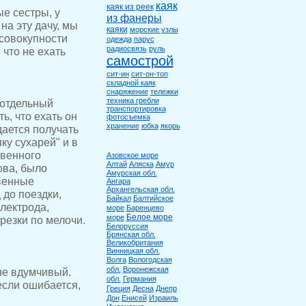
каяк
каяк из реек
е сестры, у
из фанеры
на эту дачу, мы
каяки
морские узлы
 совокупности
одежда
парус
радиосвязь
руль
 что не ехать
самострой
сит-ин
сит-он-топ
складной каяк
снаряжение
тележки
техника гребли
 отдельный
транспортировка
ь, что ехать он
фотосъемка
хранение
юбка
якорь
дается получать
ку сухарей" и в
твенного
Азовское море
Алтай
Аляска
Амур
ова, было
Амурская обл.
венные
Ангара
Архангельская обл.
 до поездки,
Байкал
Балтийское
лектрода,
море
Баренцево
Белое море
море
резки по мелочи.
Белоруссия
Брянская обл.
Великобритания
Винницкая обл.
Волга
Вологодская
обл.
Воронежская
не вдумчивый.
обл.
Германия
если ошибается,
Греция
Десна
Днепр
Дон
Енисей
Израиль