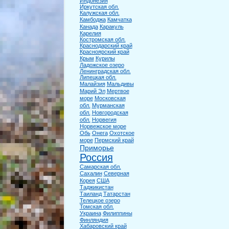
Индонезия
Иркутская обл.
Калужская обл.
Камбоджа
Камчатка
Канада
Каракуль
Карелия
Костромская обл.
Краснодарский край
Красноярский край
Крым
Курилы
Ладожское озеро
Ленинградская обл.
Липецкая обл.
Малайзия
Мальдивы
Марий Эл
Мертвое
море
Московская
обл.
Мурманская
обл.
Новгородская
обл.
Норвегия
Норвежское море
Обь
Онега
Охотское
море
Пермский край
Приморье
Россия
Самарская обл.
Сахалин
Северная
Корея
США
Таджикистан
Таиланд
Татарстан
Телецкое озеро
Томская обл.
Украина
Филиппины
Финляндия
Хабаровский край