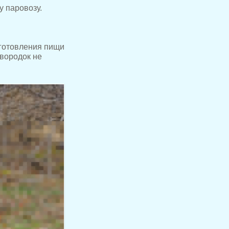
у паровозу.
иготовления пищи
овородок не