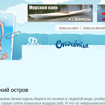
Поиск по сайту
Поиск по форум
ский остров
мужик бежал вдоль берега по колено в ледяной воде, разб
 серые плети пожухлых водорослей. Я что-то невразумител