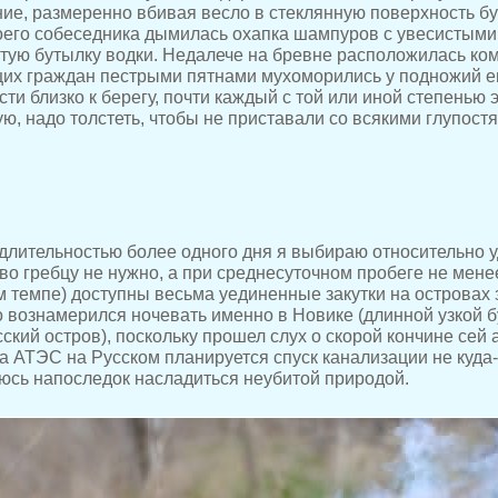
ание, размеренно вбивая весло в стеклянную поверхность 
оего собеседника дымилась охапка шампуров с увесистыми 
атую бутылку водки. Недалече на бревне расположилась ко
их граждан пестрыми пятнами мухоморились у подножий е
ти близко к берегу, почти каждый с той или иной степенью 
ую, надо толстеть, чтобы не приставали со всякими глупост
длительностью более одного дня я выбираю относительно 
во гребцу не нужно, а при среднесуточном пробеге не мене
 темпе) доступны весьма уединенные закутки на островах 
до вознамерился ночевать именно в Новике (длинной узкой б
ский остров), поскольку прошел слух о скорой кончине сей 
 АТЭС на Русском планируется спуск канализации не куда-
аюсь напоследок насладиться неубитой природой.