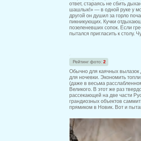
ответ, стараясь не сбить дых
шашлык!» — в одной руке у м
другой он душил за горло поч
пикникующих. Кучки отдыхающ
позеленевших сопок. Если грес
пытался пригласить к столу. Ч
Рейтинг фото:
2
Обычно для каячных вылазок 
для ночевки. Экономить топли
(даже в весьма расслабленном
Великого. В этот же раз твер
рассекающей на две части Рус
грандиозных объектов саммита
прямиком в Новик. Вот и пыт