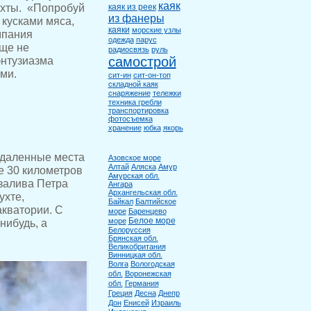
каяк
бухты. «Попробуй
каяк из реек
из фанеры
кусками мяса,
каяки
морские узлы
мпания
одежда
парус
ще не
радиосвязь
руль
самострой
энтузиазма
ями.
сит-ин
сит-он-топ
складной каяк
снаряжение
тележки
техника гребли
транспортировка
фотосъемка
хранение
юбка
якорь
удаленные места
Азовское море
Алтай
Аляска
Амур
е 30 километров
Амурская обл.
залива Петра
Ангара
Архангельская обл.
ухте,
Байкал
Балтийское
акватории. С
море
Баренцево
Белое море
море
нибудь, а
Белоруссия
Брянская обл.
Великобритания
Винницкая обл.
Волга
Вологодская
обл.
Воронежская
обл.
Германия
Греция
Десна
Днепр
Дон
Енисей
Израиль