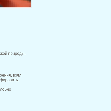
ской природы.
оения, взял
афировать.
злобно