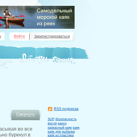
у
Войти
Зарегистрироваться
RSS подписка
Свернуть
SUP
безопасность
весло
каноэ
каркасный каяк
каяк
расывая во все
каяк для рыбалки
ьно буркнул в
каяк из пластика