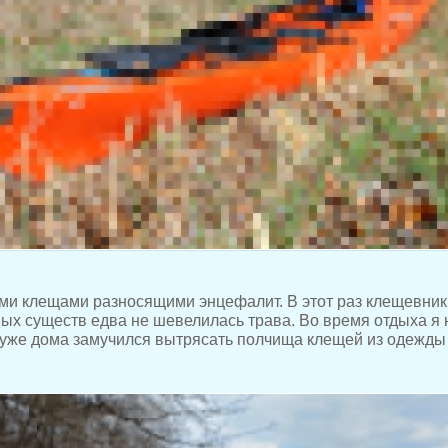
ими клещами разносящими энцефалит. В этот раз клещевник
ых существ едва не шевелилась трава. Во время отдыха я
о уже дома замучился вытрясать полчища клещей из одежды