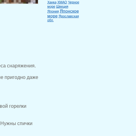
Ханка
ХМАО
Черное
море
Швеция
Японское
Япония
море
Ярославская
.
обл.
еса снаряжения.
не пригодно даже
вой горелки
. Нужны спички