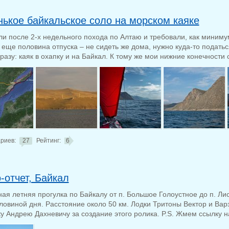
ькое байкальское соло на морском каяке
ли после 2-х недельного похода по Алтаю и требовали, как миниму
 еще половина отпуска – не сидеть же дома, нужно куда-то податьс
разу: каяк в охапку и на Байкал. К тому же мои нижние конечности с
риев:
27
Рейтинг:
6
-отчет, Байкал
ая летняя прогулка по Байкалу от п. Большое Голоустное до п. Ли
оловиной дня. Расстояние около 50 км. Лодки Тритоны Вектор и Вар
у Андрею Дахневичу за создание этого ролика. P.S. Жмем ссылку на