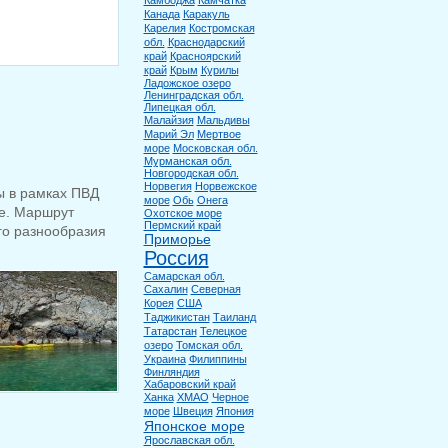
Камбоджа
Камчатка
Канада
Каракуль
Карелия
Костромская
обл.
Краснодарский
край
Красноярский
край
Крым
Курилы
Ладожское озеро
Ленинградская обл.
Липецкая обл.
Малайзия
Мальдивы
Марий Эл
Мертвое
море
Московская обл.
Мурманская обл.
Новгородская обл.
Норвегия
Норвежское
ы в рамках ПВД
море
Обь
Онега
ре. Маршрут
Охотское море
Пермский край
ого разнообразия
Приморье
Россия
Самарская обл.
Сахалин
Северная
Корея
США
Таджикистан
Таиланд
Татарстан
Телецкое
озеро
Томская обл.
Украина
Филиппины
Финляндия
Хабаровский край
Ханка
ХМАО
Черное
море
Швеция
Япония
Японское море
Ярославская обл.