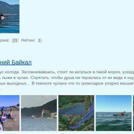
риев:
21
Рейтинг:
1
ний Байкал
ус холода. Засомневавшись, стоит ли кататься в такой мороз, усер
ь лыжи в чулан. Спрятать, чтобы душа не терзалась от их вида и о
ых выходных… В темноте чулана что-то громоздкое упорно мешае
.