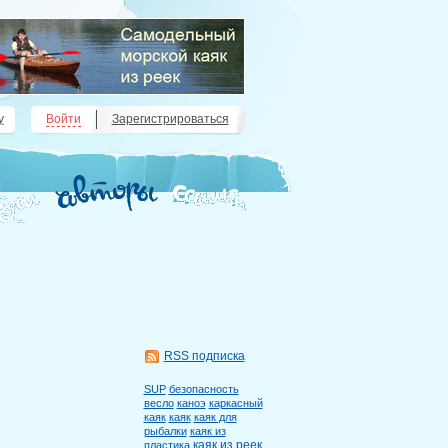
у
Войти
Зарегистрироваться
RSS подписка
SUP
безопасность
весло
каноэ
каркасный
каяк
каяк
каяк для
рыбалки
каяк из
каяк из реек
пластика