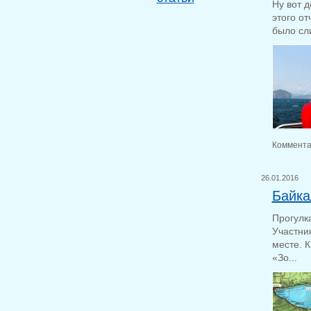
Ну вот 
этого от
было сли
Коммента
26.01.2016
Байка
Прогулк
Участник
месте. 
«Зо...