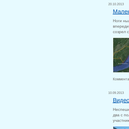
20.10.2013
Мален
Ноги ны
впереди
созрел с
Коммента
10.09.2013
Видео
Неспешн
два с п
участник