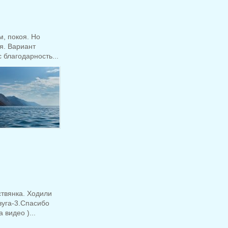
м, покоя. Но
я. Вариант
 благодарность...
ствянка. Ходили
зуга-3.Спасибо
 видео )...