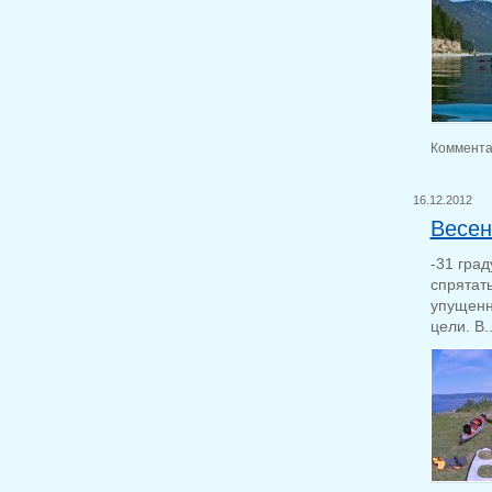
Коммента
16.12.2012
Весен
-31 град
спрятат
упущенн
цели. В..