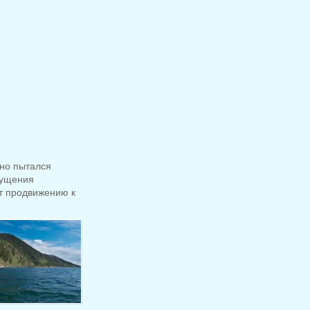
дно пытался
щущения
т продвижению к