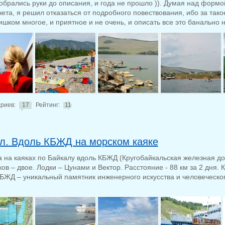
добрались руки до описания, и года не прошло )). Думая над форм
чета, я решил отказаться от подробного повествования, ибо за так
шком многое, и приятное и не очень, и описать все это банально не
риев:
17
Рейтинг:
11
л. Вдоль КБЖД на морском каяке
а на каяках по Байкалу вдоль КБЖД (Кругобайкальская железная до
ов – двое. Лодки – Цунами и Вектор. Расстояние - 88 км за 2 дня. 
КБЖД – уникальный памятник инженерного искусства и человеческо