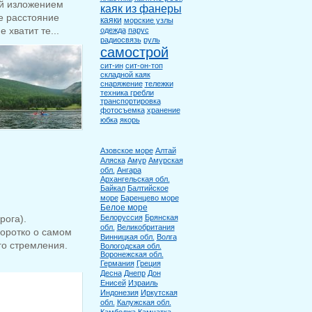
ой изложением
каяк из фанеры
ое расстояние
каяки
морские узлы
 хватит те...
одежда
парус
радиосвязь
руль
самострой
сит-ин
сит-он-топ
складной каяк
снаряжение
тележки
техника гребли
транспортировка
фотосъемка
хранение
юбка
якорь
Азовское море
Алтай
Аляска
Амур
Амурская
обл.
Ангара
Архангельская обл.
Байкал
Балтийское
море
Баренцево море
Белое море
рога).
Белоруссия
Брянская
обл.
Великобритания
Коротко о самом
Винницкая обл.
Волга
го стремления.
Вологодская обл.
Воронежская обл.
Германия
Греция
Десна
Днепр
Дон
Енисей
Израиль
Индонезия
Иркутская
обл.
Калужская обл.