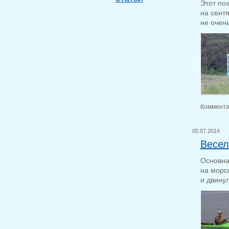
Этот по
на сентя
не очень
Коммента
05.07.2014
Весел
Основна
на морс
и двинул