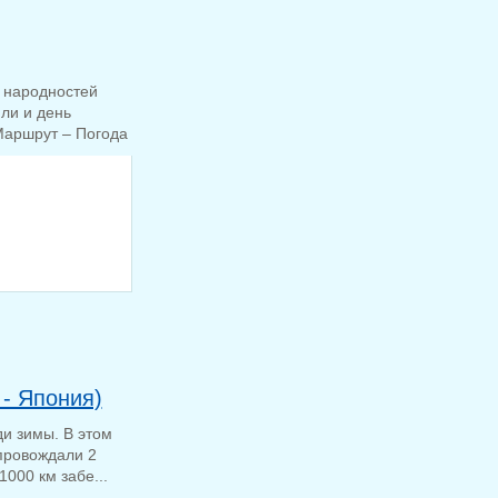
и народностей
ли и день
 Маршрут – Погода
 - Япония)
и зимы. В этом
опровождали 2
000 км забе...