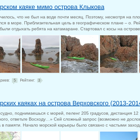
рском каяке мимо острова Клыкова
чилось, что не был на воде почти месяц. Поэтому, несмотря на пло
лся в море. Приблизительная цель в географическом плане – о. Ре
ыли отдыхать ребята на катамаране. Стартовал с косы на острове 
риев:
5
Рейтинг:
3
рских каяках на острова Верховского (2013-201
 судно, поднимаешься с морей, пеленг 205 градусов, дистанция 12 
кого, ответьте Восходу…» Сей сложный запрос (возможно не досло
 в памяти. Начало морской карьеры было связано с частыми захода