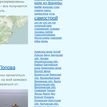
зарезервированы
каяк из фанеры
 – все получается
каяки
морские узлы
ль...
одежда
парус
радиосвязь
руль
самострой
сит-ин
сит-он-топ
складной каяк
снаряжение
тележки
техника гребли
транспортировка
фотосъемка
хранение
юбка
якорь
Азовское море
Алтай
Аляска
Амур
Амурская
обл.
Ангара
Архангельская обл.
Байкал
Балтийское
 Попова
море
Баренцево море
Белое море
ны прокатиться
Белоруссия
Брянская
обл.
Великобритания
 на мой каяковоз
Винницкая обл.
Волга
азаться от...
Вологодская обл.
Воронежская обл.
Германия
Греция
Десна
Днепр
Дон
Енисей
Израиль
Индонезия
Иркутская
обл.
Калужская обл.