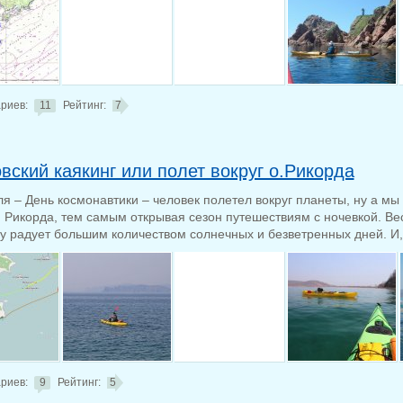
риев:
11
Рейтинг:
7
вский каякинг или полет вокруг о.Рикорда
ля – День космонавтики – человек полетел вокруг планеты, ну а мы
о. Рикорда, тем самым открывая сезон путешествиям с ночевкой. Ве
ду радует большим количеством солнечных и безветренных дней. И, 
риев:
9
Рейтинг:
5