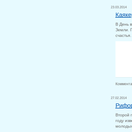
23.03.2014
Каяке
В День 
Земли. 
счастья.
Коммента
27.02.2014
Рифов
Второй 
году изв
молодых