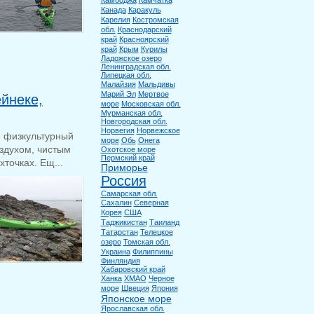
Камбоджа
Камчатка
Канада
Каракуль
Карелия
Костромская
обл.
Краснодарский
край
Красноярский
край
Крым
Курилы
Ладожское озеро
Ленинградская обл.
Липецкая обл.
Малайзия
Мальдивы
Марий Эл
Мертвое
йнеке,
море
Московская обл.
Мурманская обл.
Новгородская обл.
Норвегия
Норвежское
и физкультурный
море
Обь
Онега
оздухом, чистым
Охотское море
Пермский край
точках. Ещ...
Приморье
Россия
Самарская обл.
Сахалин
Северная
Корея
США
Таджикистан
Таиланд
Татарстан
Телецкое
озеро
Томская обл.
Украина
Филиппины
Финляндия
Хабаровский край
Ханка
ХМАО
Черное
море
Швеция
Япония
Японское море
Ярославская обл.