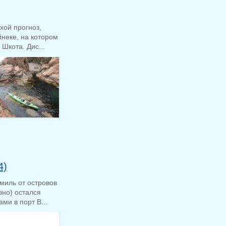
хой прогноз,
йнеке, на котором
Шкота. Дис...
4)
миль от островов
вно) остался
ми в порт В...