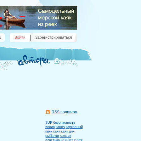
у
Войти
Зарегистрироваться
RSS подписка
SUP
безопасность
весло
каноэ
каркасный
каяк
каяк
каяк для
рыбалки
каяк из
каяк из реек
пластика