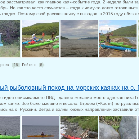
ход рассматривал, как главное каяк-событие года. 2 недели были 
брь. Но как это часто случается – когда к чему-то долго готовишься
 гладко. Поэтому свой рассказ начну с выводов: в 2015 году обязате
риев:
16
Рейтинг:
8
ый рыболовный поход на морских каяках на о.
я идея описываемого ПВД - давнее желание моего однокашника Ге
ком каяке. Все было смешно и весело. Втроем (+Костя) погрузились
ись на о. Русский. Ветра и волны южных направлений заставили отк