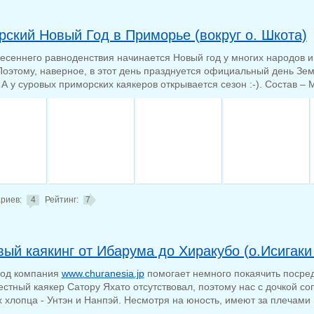
рский Новый Год в Приморье (вокруг о. Шкота)
весеннего равноденствия начинается Новый год у многих народов 
Поэтому, наверное, в этот день празднуется официальный день Зем
 А у суровых приморских каякеров открывается сезон :-). Состав –
риев:
4
Рейтинг:
7
ый каякинг от Ибарума до Хиракубо (о.Исигаки
год компания
www.churanesia.jp
помогает немного покаячить посред
естный каякер Сатору Яхато отсутствовал, поэтому нас с дочкой с
 хлопца - Унтэн и Нанпэй. Несмотря на юность, имеют за плечами 1