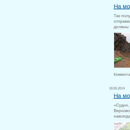
На мо
Так полу
отправи
должны б
Коммента
18.05.2014
На мо
«Судно,
Верховс
навсегда