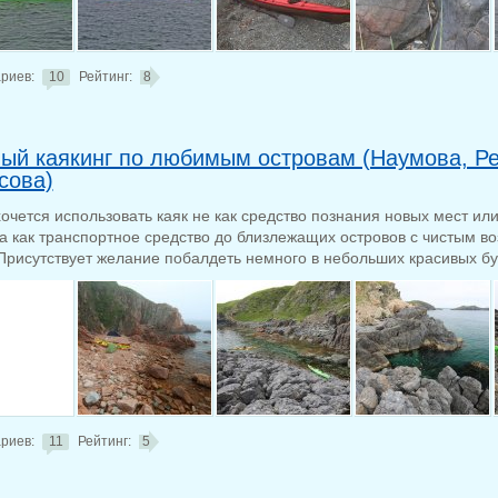
риев:
10
Рейтинг:
8
ый каякинг по любимым островам (Наумова, Ре
сова)
хочется использовать каяк не как средство познания новых мест ил
 а как транспортное средство до близлежащих островов с чистым в
Присутствует желание побалдеть немного в небольших красивых бух
риев:
11
Рейтинг:
5