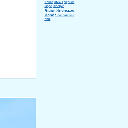
Ханка
ХМАО
Черное
море
Швеция
Японское
Япония
море
Ярославская
обл.