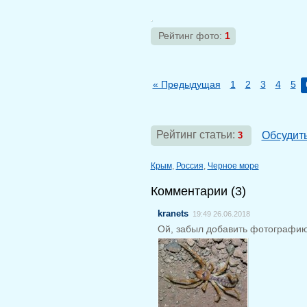
Рейтинг фото:
1
« Предыдущая
1
2
3
4
5
Рейтинг статьи:
Обсудит
3
Крым
,
Россия
,
Черное море
Комментарии (
3
)
kranets
19:49 26.06.2018
Ой, забыл добавить фотографию