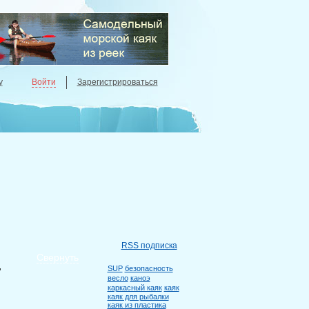
у
Войти
Зарегистрироваться
RSS подписка
Свернуть
…
SUP
безопасность
весло
каноэ
каркасный каяк
каяк
каяк для рыбалки
каяк из пластика