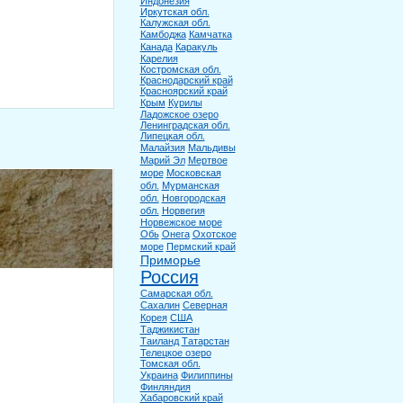
Индонезия
Иркутская обл.
Калужская обл.
Камбоджа
Камчатка
Канада
Каракуль
Карелия
Костромская обл.
Краснодарский край
Красноярский край
Крым
Курилы
Ладожское озеро
Ленинградская обл.
Липецкая обл.
Малайзия
Мальдивы
Марий Эл
Мертвое
море
Московская
обл.
Мурманская
обл.
Новгородская
обл.
Норвегия
Норвежское море
Обь
Онега
Охотское
море
Пермский край
Приморье
Россия
Самарская обл.
Сахалин
Северная
Корея
США
Таджикистан
Таиланд
Татарстан
Телецкое озеро
Томская обл.
Украина
Филиппины
Финляндия
Хабаровский край