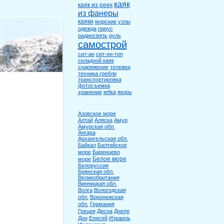
каяк
каяк из реек
из фанеры
каяки
морские узлы
одежда
парус
радиосвязь
руль
самострой
сит-ин
сит-он-топ
складной каяк
снаряжение
тележки
техника гребли
транспортировка
фотосъемка
хранение
юбка
якорь
Азовское море
Алтай
Аляска
Амур
Амурская обл.
Ангара
Архангельская обл.
Байкал
Балтийское
море
Баренцево
Белое море
море
Белоруссия
Брянская обл.
Великобритания
Винницкая обл.
Волга
Вологодская
обл.
Воронежская
обл.
Германия
Греция
Десна
Днепр
Дон
Енисей
Израиль